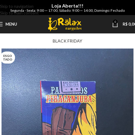
Loja Aberta!!!
Skip to navigation
Segunda - Sexta: 9:00 — 17:00
,
Sábado: 9:00 — 14:00
,
Domingo: Fechado
Skip to main content
0
MENU
R$
0,0
BLACK FRIDAY
ESGO
TADO