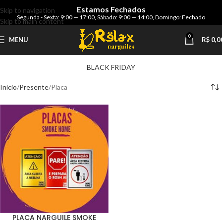
Estamos Fechados
Skip to navigation
Segunda - Sexta: 9:00 — 17:00
,
Sábado: 9:00 — 14:00
,
Domingo: Fechado
Skip to main content
0
MENU
R$
0,0
BLACK FRIDAY
Início
Presente
Placa
PLACA NARGUILE SMOKE