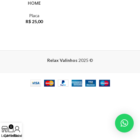
HOME
Placa
R$
25,00
Relax Valinhos
2025
©
0
Loja
Carrinho
Minha conta
Dúvidas?