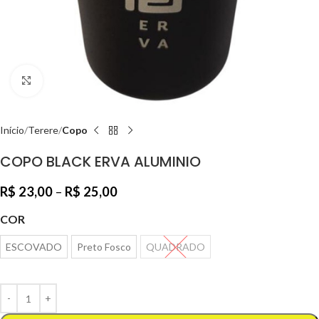
Clique para ampliar
Início
Terere
Copo
COPO BLACK ERVA ALUMINIO
R$
23,00
–
R$
25,00
COR
ESCOVADO
Preto Fosco
QUADRADO